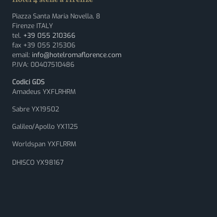
Piazza Santa Maria Novella, 8
Firenze ITALY
tel.
+39 055 210366
fax +39 055 215306
email:
info@hotelromaflorence.com
P.IVA: 00407510486
Codici GDS
Amadeus YXFLRHRM
Sabre YX19502
Galileo/Apollo YX1125
Worldspan YXFLRRM
DHISCO YX98167