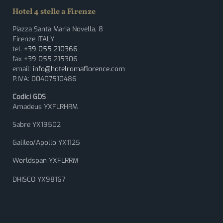
Hotel 4 stelle a Firenze
Piazza Santa Maria Novella, 8
Firenze ITALY
tel.
+39 055 210366
fax +39 055 215306
email:
info@hotelromaflorence.com
P.IVA: 00407510486
Codici GDS
Amadeus YXFLRHRM
Sabre YX19502
Galileo/Apollo YX1125
Worldspan YXFLRRM
DHISCO YX98167