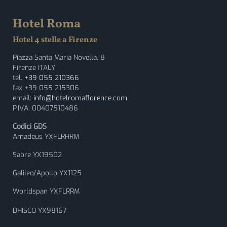
Hotel Roma
Hotel 4 stelle a Firenze
Piazza Santa Maria Novella, 8
Firenze ITALY
tel.
+39 055 210366
fax +39 055 215306
email:
info@hotelromaflorence.com
P.IVA: 00407510486
Codici GDS
Amadeus YXFLRHRM
Sabre YX19502
Galileo/Apollo YX1125
Worldspan YXFLRRM
DHISCO YX98167