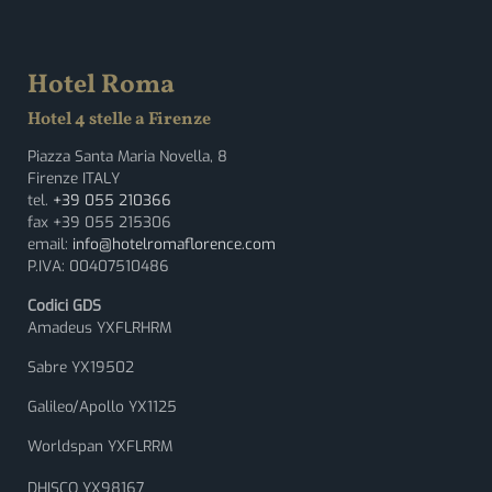
Hotel Roma
Hotel 4 stelle a Firenze
Piazza Santa Maria Novella, 8
Firenze ITALY
tel.
+39 055 210366
fax +39 055 215306
email:
info@hotelromaflorence.com
P.IVA: 00407510486
Codici GDS
Amadeus YXFLRHRM
Sabre YX19502
Galileo/Apollo YX1125
Worldspan YXFLRRM
DHISCO YX98167