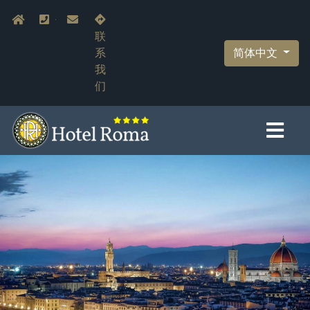
跳
Navigazione secondaria
Home
+39.055.210366
info@hotelromaflorence.com
转
联
到
简体中文
系
主
我
要
们
内
容