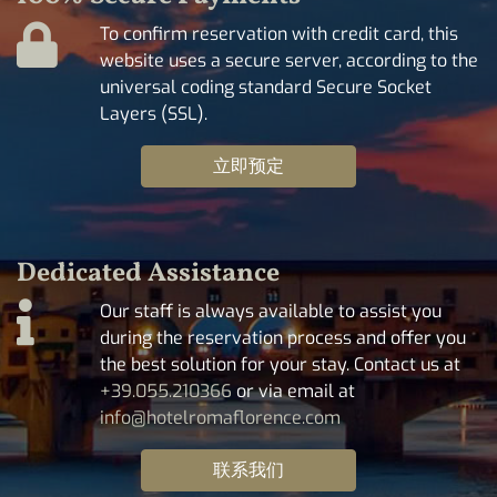
To confirm reservation with credit card, this
website uses a secure server, according to the
universal coding standard Secure Socket
Layers (SSL).
立即预定
Dedicated Assistance
Our staff is always available to assist you
during the reservation process and offer you
the best solution for your stay. Contact us at
+39.055.210366
or via email at
info@hotelromaflorence.com
联系我们