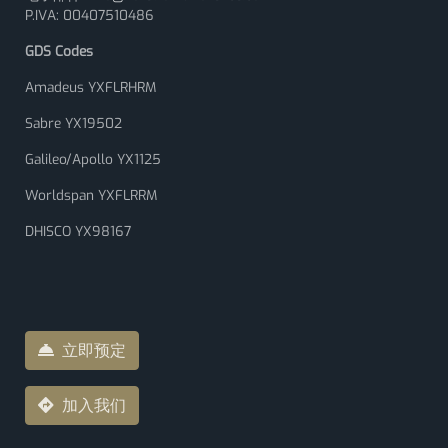
P.IVA: 00407510486
GDS Codes
Amadeus YXFLRHRM
Sabre YX19502
Galileo/Apollo YX1125
Worldspan YXFLRRM
DHISCO YX98167
立即预定
加入我们