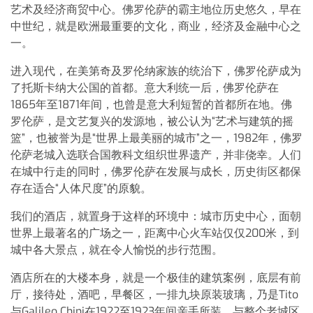
艺术及经济商贸中心。佛罗伦萨的霸主地位历史悠久，早在
中世纪，就是欧洲最重要的文化，商业，经济及金融中心之
一。
进入现代，在美第奇及罗伦纳家族的统治下，佛罗伦萨成为
了托斯卡纳大公国的首都。意大利统一后，佛罗伦萨在
1865年至1871年间，也曾是意大利短暂的首都所在地。佛
罗伦萨，是文艺复兴的发源地，被公认为“艺术与建筑的摇
篮”，也被誉为是“世界上最美丽的城市”之一，1982年，佛罗
伦萨老城入选联合国教科文组织世界遗产，并非侥幸。人们
在城中行走的同时，佛罗伦萨在发展与成长，历史街区都保
存在适合“人体尺度”的原貌。
我们的酒店，就置身于这样的环境中：城市历史中心，面朝
世界上最著名的广场之一，距离中心火车站仅仅200米，到
城中各大景点，就在令人愉悦的步行范围。
酒店所在的大楼本身，就是一个极佳的建筑案例，底层有前
厅，接待处，酒吧，早餐区，一排九块原装玻璃，乃是Tito
与Galileo Chini在1922至1923年间亲手所装，与整个老城区