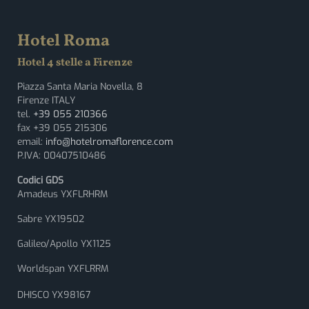
Hotel Roma
Hotel 4 stelle a Firenze
Piazza Santa Maria Novella, 8
Firenze ITALY
tel.
+39 055 210366
fax +39 055 215306
email:
info@hotelromaflorence.com
P.IVA: 00407510486
Codici GDS
Amadeus YXFLRHRM
Sabre YX19502
Galileo/Apollo YX1125
Worldspan YXFLRRM
DHISCO YX98167