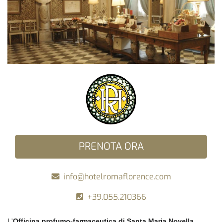
PRENOTA ORA
info@hotelromaflorence.com
+39.055.210366
L'
Officina profumo-farmaceutica di Santa Maria Novella
,