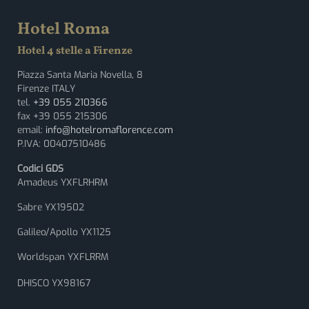
Hotel Roma
Hotel 4 stelle a Firenze
Piazza Santa Maria Novella, 8
Firenze ITALY
tel.
+39 055 210366
fax +39 055 215306
email:
info@hotelromaflorence.com
P.IVA: 00407510486
Codici GDS
Amadeus YXFLRHRM
Sabre YX19502
Galileo/Apollo YX1125
Worldspan YXFLRRM
DHISCO YX98167