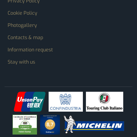
Privacy Policy
Cookie Policy
Photogallery
Contacts & map
Information request
Stay with us