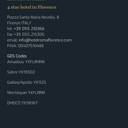
4 star hotel in Florence
Piazza Santa Maria Novella, 8
Firenze ITALY
tel.
+39 055 210366
fax +39 055 215306
email:
info@hotelromaflorence.com
P.IVA: 00407510486
GDS Codes
Amadeus YXFLRHRM
Sabre YX19502
Galileo/Apollo YX1125
Worldspan YXFLRRM
DHISCO YX98167