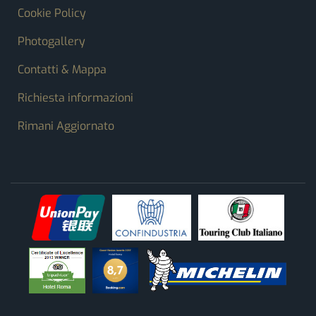
Cookie Policy
Photogallery
Contatti & Mappa
Richiesta informazioni
Rimani Aggiornato