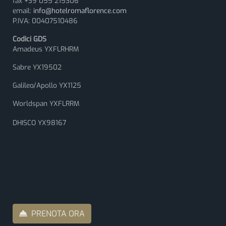
fax +39 055 215306
email:
info@hotelromaflorence.com
P.IVA: 00407510486
Codici GDS
Amadeus YXFLRHRM
Sabre YX19502
Galileo/Apollo YX1125
Worldspan YXFLRRM
DHISCO YX98167
PRENOTA ORA