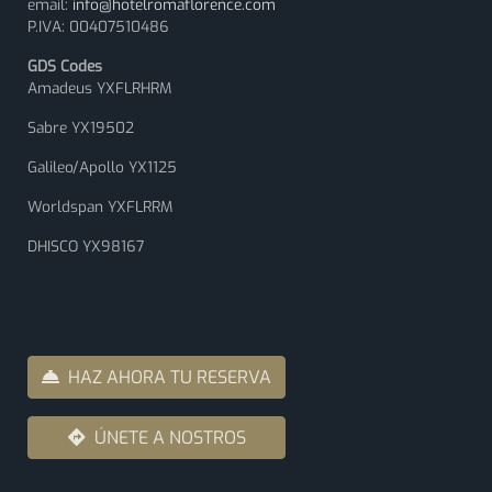
email:
info@hotelromaflorence.com
P.IVA: 00407510486
GDS Codes
Amadeus YXFLRHRM
Sabre YX19502
Galileo/Apollo YX1125
Worldspan YXFLRRM
DHISCO YX98167
HAZ AHORA TU RESERVA
ÚNETE A NOSTROS