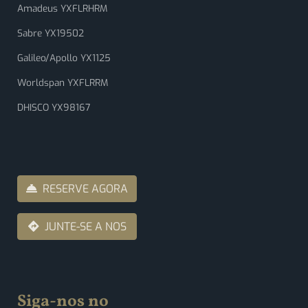
Amadeus YXFLRHRM
Sabre YX19502
Galileo/Apollo YX1125
Worldspan YXFLRRM
DHISCO YX98167
RESERVE AGORA
JUNTE-SE A NOS
Siga-nos no